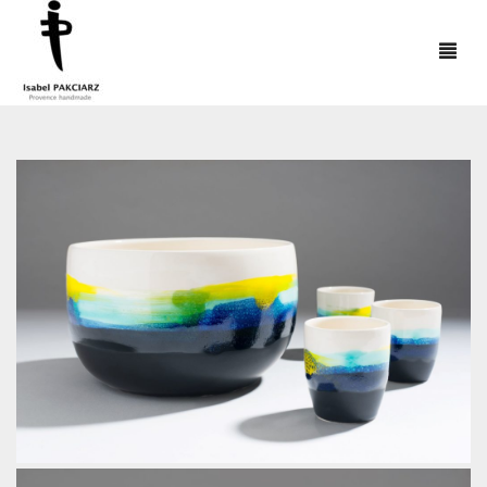
ACCUEIL
BOUTIQUE
EVENEMENTS
REVENDEURS
GALERIE
INSTAGRAM
CONTACT
0
PANIER