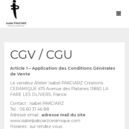
ACCUEIL
BOUTIQUE
CGV / CGU
EVENEMENTS
Article 1 – Application des Conditions Générales
REVENDEURS
de Vente
Le vendeur Atelier Isabel PAKCIARZ Créations
GALERIE
CERAMIQUE 475 Avenue des Platanes 13850 LA
FARE LES OLIVERS, France.
INSTAGRAM
Contact : Isabel PAKCIARZ
Tel. : 06 60 31 46 88
CONTACT
Adresse
email :
adresse mail du site
www.isabelpakciarzceramique.com
0
PANIER
Horaires : sur rendez-vous.