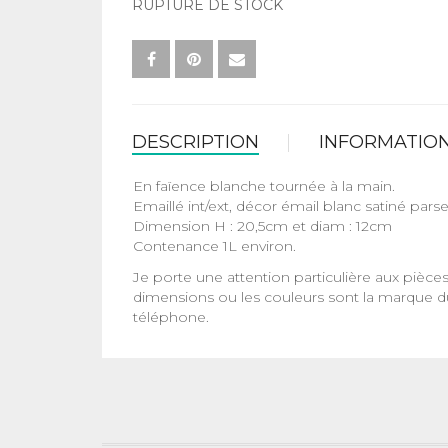
RUPTURE DE STOCK
DESCRIPTION
INFORMATIO
En faïence blanche tournée à la main.
Emaillé int/ext, décor émail blanc satiné pars
Dimension H : 20,5cm et diam : 12cm
Contenance 1L environ.
Je porte une attention particulière aux pièces
dimensions ou les couleurs sont la marque du
téléphone.